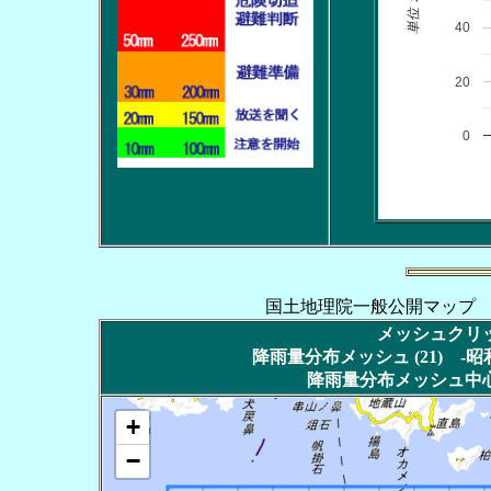
単位：ｍｍ
40
20
0
国土地理院一般公開マップ
メッシュクリッ
降雨量分布メッシュ (21) 
降雨量分布メッシュ中心
+
−