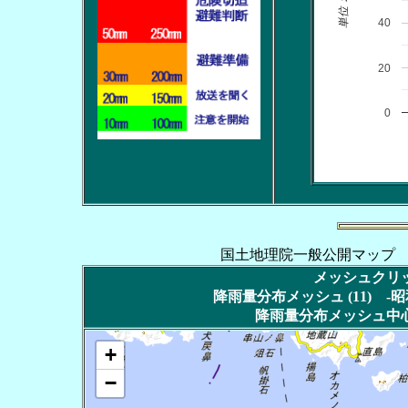
単位：ｍｍ
40
20
0
国土地理院一般公開マップ
メッシュクリッ
降雨量分布メッシュ (11) 
降雨量分布メッシュ中心
+
−