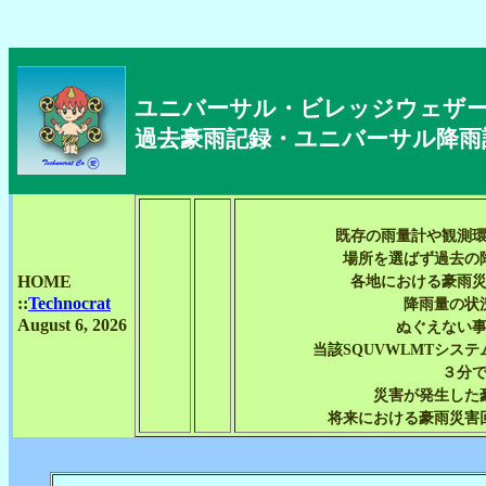
ユニバーサル・ビレッジウェザーS
過去豪雨記録・ユニバーサル降雨
既存の雨量計や観測
場所を選ばず過去の
HOME
各地における豪雨
::
Technocrat
降雨量の状
August 6, 2026
ぬぐえない
当該SQUVWLMTシス
３分
災害が発生した
将来における豪雨災害