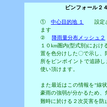
ピンフォール２
①
中心目的地 １
設定さ
ます
②
降雨量分布メッシュ２
１０km圏内(型式別)にお
置を色分けした〇で示し、
所をピンポイントで追跡し
使い頂けます。
また最近はこの情報を”線
豪雨の強弱が分かるため、
難時に於ける２次災害を防