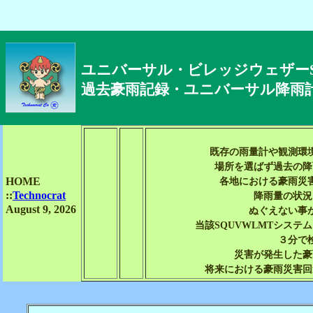
ユニバーサル・ビレッジウェザーS
過去豪雨記録・ユニバーサル降雨
既存の雨量計や観測環
場所を選ばず過去の降
HOME
各地における豪雨災
::
Technocrat
降雨量の状況
August 9, 2026
ぬぐえない事
当該SQUVWLMTシス
３分で
災害が発生した豪
将来における豪雨災害回