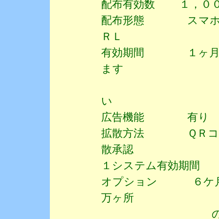
配布有効数 １，０
配布形態 スマホ用
ＲＬ
有効期間 １ヶ月 
ます
新しいじぶん
い
広告機能 有り 画像
拡散方法 ＱＲコー
散承認
１システム有効期間
オプション ６ケ月
万ヶ所
の降雨量を観