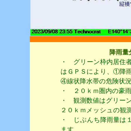
降雨量
・ グリーン枠内居住
はＧＰＳにより、①降
④線状降水帯の危険状
・ ２０ｋｍ圏内の豪
・ 観測数値はグリーン
２０ｋｍメッシュの観
・ じぶんち降雨量は
ます