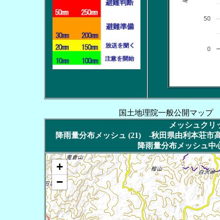
50
0
国土地理院一般公開マップ
メッシュクリッ
降雨量分布メッシュ (21) -秋田県由利本荘市高屋
降雨量分布メッシュ中心
+
−