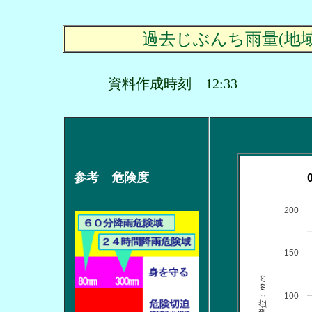
過去じぶんち雨量(地
資料作成時刻 12:33
参考 危険度
200
150
単位：ｍｍ
100