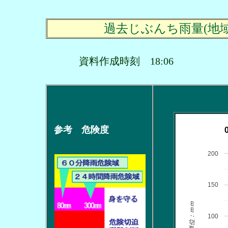
過去じぶんち雨量(地
資料作成時刻 18:06
参考 危険度
200
150
単位：ｍｍ
100