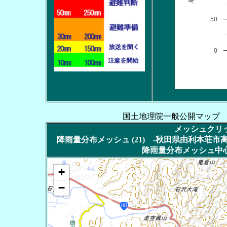
50
0
国土地理院一般公開マップ
メッシュクリッ
降雨量分布メッシュ (21) -秋田県由利本荘市高屋
降雨量分布メッシュ中心
+
−