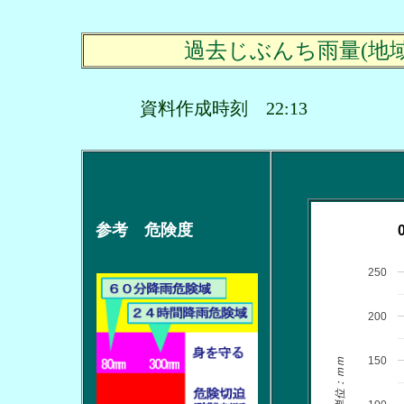
過去じぶんち雨量(地
資料作成時刻 22:13
参考 危険度
250
200
150
単位：ｍｍ