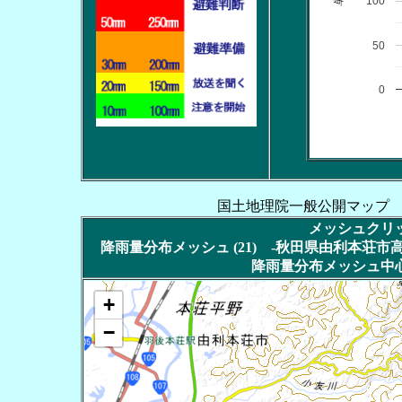
100
50
0
国土地理院一般公開マップ
メッシュクリッ
降雨量分布メッシュ (21) -秋田県由利本荘市高屋
降雨量分布メッシュ中心
+
−