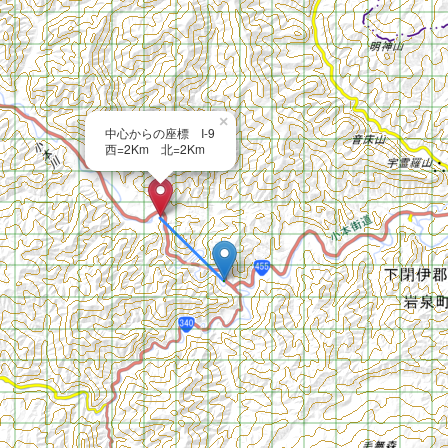
×
中心からの座標 I-9
西=2Km 北=2Km