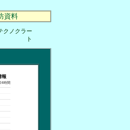
防資料
テクノクラー
ト
情報
24時間