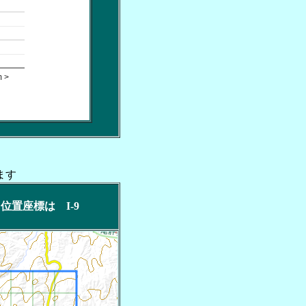
 >
ます
ック位置座標は I-9