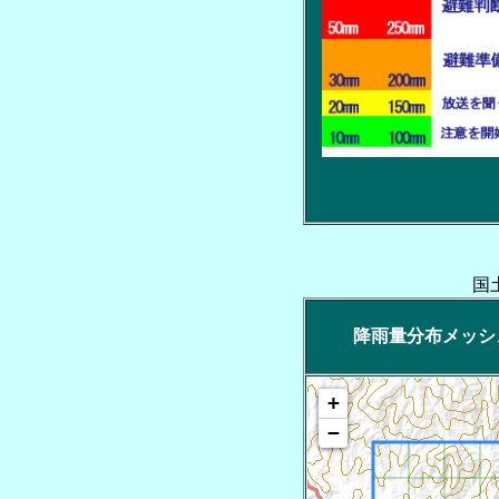
国
降雨量分布メッシュ 
+
−