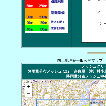
40
20
0
国土地理院一般公開マップ
メッシュクリッ
降雨量分布メッシュ (21) -奈良県十津川村小原峰
降雨量分布メッシュ中心
+
−