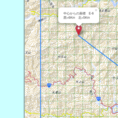
×
中心からの座標 E-6
西=6Km 北=5Km