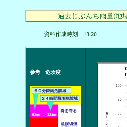
過去じぶんち雨量(地
資料作成時刻 13:20
参考 危険度
100
80
60
単位：ｍｍ