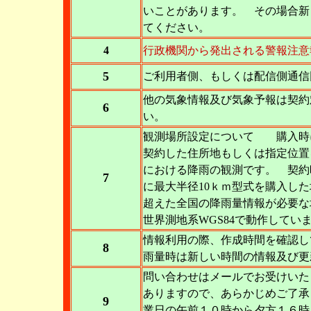
いことがあります。 その場合新
てください。
4
行政機関から発出される警報注意
5
ご利用者側、もしくは配信側通信
他の気象情報及び気象予報は契約
6
い。
観測場所設定について 購入時
契約した住所地もしくは指定位置
における降雨の観測です。 契約
7
に最大半径10ｋｍ型式を購入した
超えた全国の降雨量情報が必要な
世界測地系WGS84で動作してい
情報利用の際、作成時間を確認し
8
雨量時は新しい時間の情報及び更
問い合わせはメールでお受けいた
ありますので、あらかじめご了
9
業日の午前１０時から夕方１６