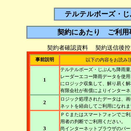
テルテルボーズ・じ
契約にあたり ご利用
契約者確認資料 契約送信後控えがメ
事前説明
以下の内容をお読み
テルテルボーズ・じぶんち降雨量
レーダーエコー降雨データを使用
1
にロジック収集して、解り易く解
有限会社が有償によりインターネ
ロジック処理されたデータは、画
2
ネットを経由してご利用になれま
ＰＣまたはスマートフォンでご利
用者の判断でご利用ください。
3
尚インターネットブラウザのバー