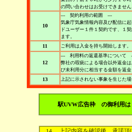
の問い合わせはお受けできません
--- 契約利用の範囲 ---
気象庁気象情報内容及び配信に起
10
ドユーザー１件１契約です、１契
ます。
11
ご利用は入金を持ち開始します
--- 利用料の返還基準について --
12
弊社の瑕疵による場合以外返金は
び未利用分に相当する金額を返金
13
上記に示されない事象を生じた場
駅UVW広告枠 の御利用は
14. 上記内容を確認後 承諾頂