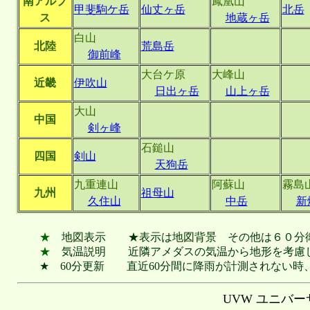
南アルプ
鳳凰山
甲斐駒ケ岳
仙丈ヶ岳
北岳
ス
地蔵ヶ岳
白山
北陸
荒島岳
御前峰
大台ケ原
大峰山
近畿
伊吹山
日出ヶ岳
山上ヶ岳
大山
中国
剣ヶ峰
石鎚山
四国
剣山
天狗岳
九重連山
阿蘇山
霧島
九州
祖母山
久住山
中岳
新
★
地図表示 ★表示は地図背景 その他は６０分
★
気温説明 近隣アメダスの気温から地形を考慮し
★ 60分更新 直近60分間に降雨が計測されない時
UVW ユニバ