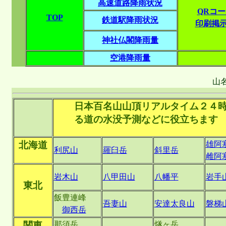
高速道路降雨状況
QRコ
TOP
鉄道駅降雨状況
印刷掲
神社仏閣降雨量
空港降雨量
山名
日本百名山山頂リアルタイム２４
る道の水没予測などに役立ちます
北海道
雄阿
利尻山
羅臼岳
斜里岳
雌阿
岩木山
八甲田山
八幡平
岩手
東北
飯豊連峰
吾妻山
安達太良山
磐梯
御西岳
関東
那須岳
燧ヶ岳