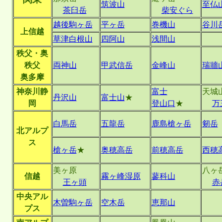
筑波山
至仏
茶臼岳
柴安ぐら
越後駒ヶ岳
平ヶ岳
巻機山
谷川
上信越
草津白根山
四阿山
浅間山
秩父・奥
秩父
両神山
甲武信岳
金峰山
瑞牆
奥多摩
神奈川静
富士
天城
丹沢山
富士山
★
岡
登山口
★
万
白馬岳
五龍岳
鹿島槍ヶ岳
剱岳
北アルプ
ス
槍ヶ岳
★
奥穂高岳
前穂高岳
西穂
美ヶ原
八ヶ
信越
霧ヶ峰湿原
蓼科山
王ヶ頭
赤
中央アル
木曽駒ヶ岳
空木岳
恵那山
プス